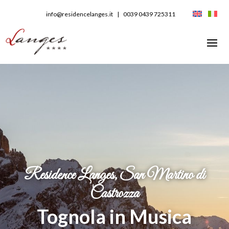
info@residencelanges.it
|
0039 0439 725311
Residence Langes, San Martino di
Castrozza
Tognola in Musica