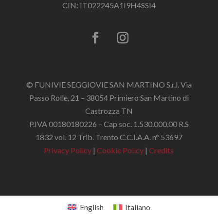
CIN: IT022245A1I9H4SSI4
© FUNIVIE SEGGIOVIE SAN MARTINO S.r.l. Via
Passo Rolle, 21 – 38054 Primiero San Martino di
Castrozza TN
P.IVA 00180180226 – Cap soc. 1.530.000,00 R.S
1832 vol. 12 Trib. Trento C.C.I.A.A. n° 53697
Privacy Policy
|
Cookie Policy
|
Credits
English
Italiano