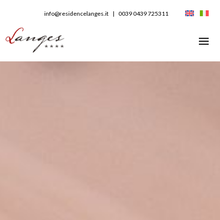
info@residencelanges.it
|
0039 0439 725311