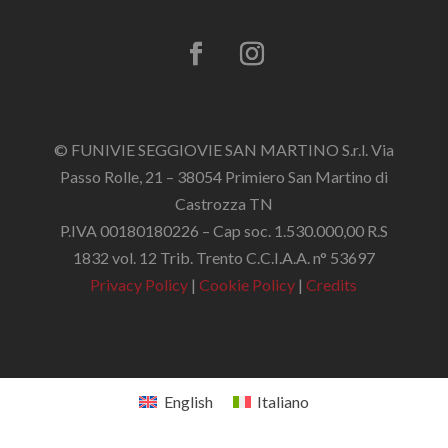
© FUNIVIE SEGGIOVIE SAN MARTINO S.r.l. Via
Passo Rolle, 21 – 38054 Primiero San Martino di
Castrozza TN
P.IVA 00180180226 – Cap soc. 1.530.000,00 R.S
1832 vol. 12 Trib. Trento C.C.I.A.A. n° 53697
Privacy Policy
|
Cookie Policy
|
Credits
English
Italiano