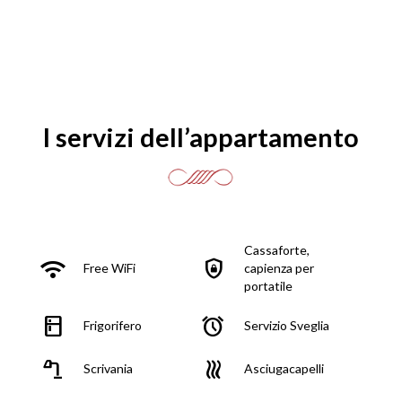
I servizi dell’appartamento
Cassaforte,
wifi
shield_lock
Free WiFi
capienza per
portatile
kitchen
alarm
Frigorifero
Servizio Sveglia
table_lamp
heat
Scrivania
Asciugacapelli