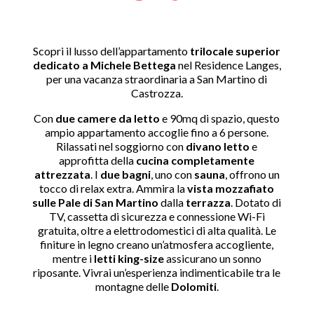
Scopri il lusso dell’appartamento
trilocale superior
dedicato a Michele Bettega
nel Residence Langes,
per una vacanza straordinaria a San Martino di
Castrozza.
Con
due camere da letto
e 90mq di spazio, questo
ampio appartamento accoglie fino a 6 persone.
Rilassati nel soggiorno con
divano letto
e
approfitta della
cucina completamente
attrezzata
. I
due bagni
, uno con
sauna
, offrono un
tocco di relax extra. Ammira la
vista mozzafiato
sulle Pale di San Martino
dalla
terrazza
. Dotato di
TV, cassetta di sicurezza e connessione Wi-Fi
gratuita, oltre a elettrodomestici di alta qualità. Le
finiture in legno creano un’atmosfera accogliente,
mentre i
letti king-size
assicurano un sonno
riposante. Vivrai un’esperienza indimenticabile tra le
montagne delle
Dolomiti
.