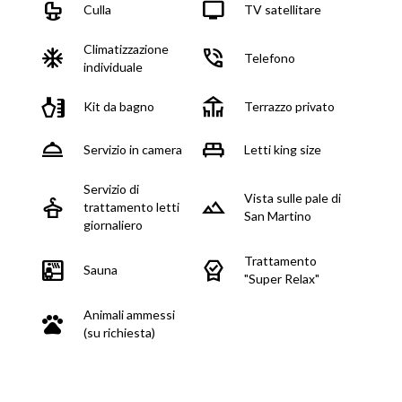
crib
tv
Culla
TV satellitare
Climatizzazione
mode_cool
phone_in_talk
Telefono
individuale
health_and_beauty
deck
Kit da bagno
Terrazzo privato
room_service
king_bed
Servizio in camera
Letti king size
Servizio di
Vista sulle pale di
styler
landscape
trattamento letti
San Martino
giornaliero
Trattamento
sauna
editor_choice
Sauna
"Super Relax"
Animali ammessi
pets
(su richiesta)