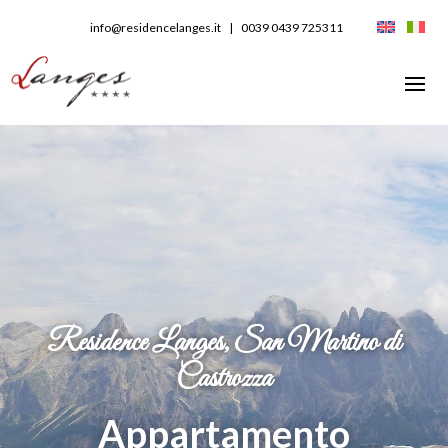
info@residencelanges.it
|
0039 0439 725311
Residence Langes, San Martino di
Castrozza
Appartamento